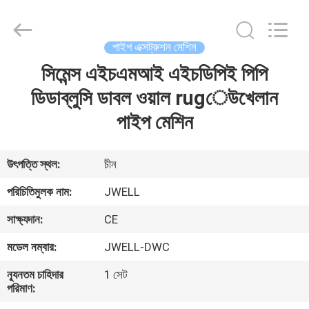
CHANGZHOU
DYUN
ENVIRONMENTAL
TECHNOLOGY
CO.,LTD.
পাইপ এক্সট্রুশন মেশিন
All
Rights
সিমেন্স এইচএমআই এইচডিপিই পিপি
বাড়ি
Reserved.
ডিডাব্লুসি ডাবল ওয়াল rugেউখেলান
পণ্য
পাইপ মেশিন
আমাদের
উৎপত্তি স্থল:
চীন
সম্পর্কে
পরিচিতিমুলক নাম:
JWELL
সাক্ষ্যদান:
CE
কারখানা
মডেল নম্বার:
JWELL-DWC
ভ্রমণ
ন্যূনতম চাহিদার
1 সেট
পরিমাণ:
মান