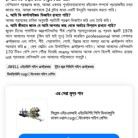
বেশিরভাগ প্রকল্পের জন্য, আমরা একবার পুনর্ব্যবহারযোগ্য কাঁচামাল সম্পর্কে প্রয়োজনীয় তথ্য
জানার পরে, আমরা আপনাকে 24 ঘন্টার মধ্যে একটি উদ্ধৃতি সরবরাহ করতে পারি।
২. আমি কি কাস্টমাইজড ডিজাইন রাখতে পারি?
আমরা গ্রাহকের চাহিদা অনুযায়ী প্রতিটি প্রকল্প ডিজাইন করি এবং তৈরি করি।
৩. আমি কীভাবে জানব যে আমি আপনার কাছ থেকে অর্ডারে বিশ্বাস রাখতে পারি?
জুয়েল চীনের প্লাস্টিক যন্ত্রপাতিগুলির শীর্ষ শ্রেণির প্রস্তুতকারক is প্রথম স্ক্রুটি 1978
সালে আমাদের সংস্থা (জিন হাই হাই লুও) তৈরি করেছিল professional আমরা পেশাদার
এক্সট্রুডার এবং পাইপ, শীট, প্রোফাইল, প্লেট, ফিল্মের মতো সমস্ত ধরণের এক্সট্রুশন লাইন
সরবরাহ করি e , ব্লো মোল্ডিং এবং রিসাইক্লিং এক্সট্রুশন লাইন। আমরা আমাদের মেশিনগুলি
170 টিরও বেশি দেশে পৌঁছে দিয়েছি many আমাদের অনেক দেশে বিদেশী অফিসও রয়েছে
ust গ্রাহকরা মেশিনগুলি এবং আমাদের পরিষেবাতে সন্তুষ্ট।
JWELL এইচডিপি পাইপ এক্সট্রুডার
টুইন স্ক্রু পিভিসি পাইপ এক্সট্রুডার
ডিডব্লিউসি rugেউখেলান পাইপ মেশিন
এর সেরা মূল্য পান
সিমেন্স এইচএমআই এইচডিপিই পিপি ডিডাব্লুসি
ডাবল ওয়াল rugেউখেলান পাইপ মেশিন