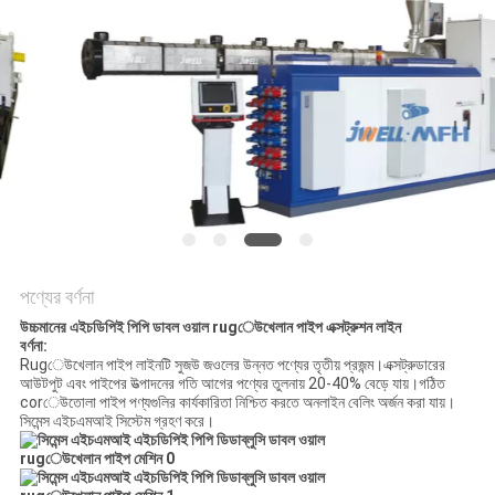
POLICY
পণ্যের বর্ণনা
উচ্চমানের এইচডিপিই পিপি ডাবল ওয়াল rugেউখেলান পাইপ এক্সট্রুশন লাইন
বর্ণনা:
Rugেউখেলান পাইপ লাইনটি সুজউ জওলের উন্নত পণ্যের তৃতীয় প্রজন্ম।এক্সট্রুডারের
আউটপুট এবং পাইপের উত্পাদনের গতি আগের পণ্যের তুলনায় 20-40% বেড়ে যায়।গঠিত
corেউতোলা পাইপ পণ্যগুলির কার্যকারিতা নিশ্চিত করতে অনলাইন বেলিং অর্জন করা যায়।
সিমেন্স এইচএমআই সিস্টেম গ্রহণ করে।