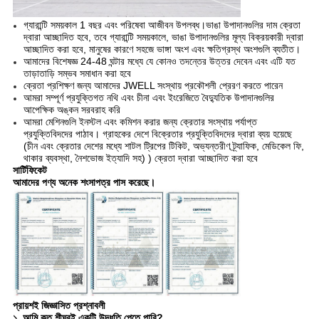
গ্যারান্টি সময়কাল 1 বছর এবং পরিষেবা আজীবন উপলব্ধ।ভাঙা উপাদানগুলির দাম ক্রেতা
দ্বারা আচ্ছাদিত হবে, তবে গ্যারান্টি সময়কালে, ভাঙা উপাদানগুলির মূল্য বিক্রয়কারী দ্বারা
আচ্ছাদিত করা হবে, মানুষের কারণে সহজে ভাঙ্গা অংশ এবং ক্ষতিগ্রস্থ অংশগুলি ব্যতীত।
আমাদের বিশেষজ্ঞ 24-48 ঘন্টার মধ্যে যে কোনও তদন্তের উত্তর দেবেন এবং এটি যত
তাড়াতাড়ি সম্ভব সমাধান করা হবে
ক্রেতা প্রশিক্ষণ জন্য আমাদের JWELL সংস্থায় প্রকৌশলী প্রেরণ করতে পারেন
আমরা সম্পূর্ণ প্রযুক্তিগত নথি এবং চীনা এবং ইংরেজিতে বৈদ্যুতিক উপাদানগুলির
আপেক্ষিক অঙ্কন সরবরাহ করি
আমরা মেশিনগুলি ইনস্টল এবং কমিশন করার জন্য ক্রেতার সংস্থায় পর্যাপ্ত
প্রযুক্তিবিদদের পাঠাব। গ্রাহকের দেশে বিক্রেতার প্রযুক্তিবিদদের দ্বারা ব্যয় হয়েছে
(চীন এবং ক্রেতার দেশের মধ্যে শাটল ট্রিপের টিকিট, অভ্যন্তরীণ ট্র্যাফিক, মেডিকেল ফি,
থাকার ব্যবস্থা, নৈশভোজ ইত্যাদি সহ) ) ক্রেতা দ্বারা আচ্ছাদিত করা হবে
সার্টিফিকেট
আমাদের পণ্য অনেক শংসাপত্র পাস করেছে।
প্রায়শই জিজ্ঞাসিত প্রশ্নাবলী
১. আমি কত শীঘ্রই একটি উদ্ধৃতি পেতে পারি?