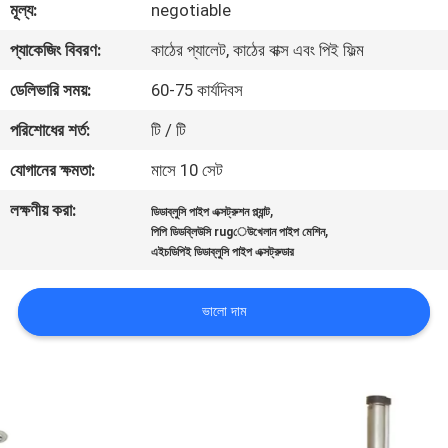
মূল্য:
negotiable
নিয়ন্ত্রণ
প্যাকেজিং বিবরণ:
কাঠের প্যালেট, কাঠের বাক্স এবং পিই ফিল্ম
যোগাযোগ
ডেলিভারি সময়:
60-75 কার্যদিবস
করুন
পরিশোধের শর্ত:
টি / টি
যোগানের ক্ষমতা:
মাসে 10 সেট
খবর
লক্ষণীয় করা:
,
ডিডাব্লুসি পাইপ এক্সট্রুশন প্ল্যান্ট
,
পিপি ডিডব্লিউসি rugেউখেলান পাইপ মেশিন
কেস
এইচডিপিই ডিডাব্লুসি পাইপ এক্সট্রুডার
সাইট
ভালো দাম
ম্যাপ
PRIVACY