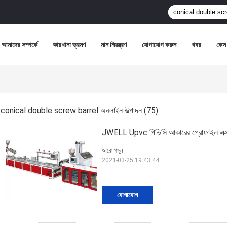
আমাদের সম্পর্কে
কারখানা ভ্রমণ
মান নিয়ন্ত্রণ
যোগাযোগ করুন
খবর
কেস
conical double screw barrel অনলাইন উত্পাদন
(75)
JWELL Upvc পিভিসি আকারের প্রোফাইল এক্সট
আরো পড়ুন
2021-03-25 19:43:44
যোগাযোগ