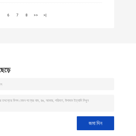
5
6
7
8
>>
>|
 ছেড়ে