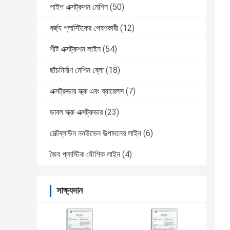
পাইপ এক্সট্রুশন মেশিন
(50)
বর্জ্য প্লাস্টিকের পেষণকারী
(12)
শীট এক্সট্রুশন লাইন
(54)
ছাঁচনির্মাণ মেশিন ব্লো
(18)
এক্সট্রুডার স্ক্রু এবং ব্যারেলস
(7)
ডাবল স্ক্রু এক্সট্রুডার
(23)
মেল্টব্লাউন ননউভেন উত্পাদনের লাইন
(6)
জৈব প্লাস্টিক যৌগিক লাইন
(4)
সাক্ষ্যদান