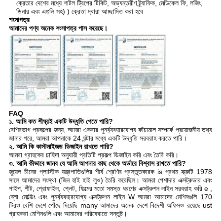
ক্রেতার দেশের মধ্যে শাটল ট্রিপের টিকিট, অভ্যন্তরীণ ট্র্যাফিক, মেডিকেল ফি, লজিং,
ডিনার এবং এগুলি সহ) ) ক্রেতা দ্বারা আচ্ছাদিত করা হবে
শংসাপত্র
আমাদের পণ্য অনেক শংসাপত্র পাস করেছে।
FAQ
১. আমি কত শীঘ্রই একটি উদ্ধৃতি পেতে পারি?
বেশিরভাগ প্রকল্পের জন্য, আমরা একবার পুনর্ব্যবহারযোগ্য কাঁচামাল সম্পর্কে প্রয়োজনীয় তথ্য
জানার পরে, আমরা আপনাকে 24 ঘন্টার মধ্যে একটি উদ্ধৃতি সরবরাহ করতে পারি।
২. আমি কি কাস্টমাইজড ডিজাইন রাখতে পারি?
আমরা গ্রাহকের চাহিদা অনুযায়ী প্রতিটি প্রকল্প ডিজাইন করি এবং তৈরি করি।
৩. আমি কীভাবে জানব যে আমি আপনার কাছ থেকে অর্ডারে বিশ্বাস রাখতে পারি?
জুয়েল চীনের প্লাস্টিক যন্ত্রপাতিগুলির শীর্ষ শ্রেণির প্রস্তুতকারক is প্রথম স্ক্রুটি 1978
সালে আমাদের সংস্থা (জিন হাই হাই লুও) তৈরি করেছিল। আমরা পেশাদার এক্সট্রুডার এবং
পাইপ, শীট, প্রোফাইল, প্লেট, ফিল্মের মতো সমস্ত ধরণের এক্সট্রুশন লাইন সরবরাহ করি e ,
ব্লো মোল্ডিং এবং পুনর্ব্যবহারযোগ্য এক্সট্রুশন লাইন W আমরা আমাদের মেশিনগুলি 170
টিরও বেশি দেশে পৌঁছে দিয়েছি many আমাদের অনেক দেশে বিদেশী অফিসও রয়েছে ust
গ্রাহকরা মেশিনগুলি এবং আমাদের পরিষেবাতে সন্তুষ্ট।