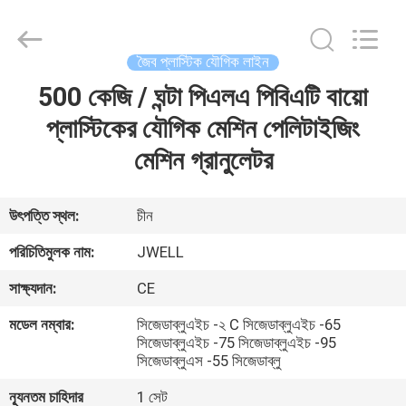
CHANGZHOU
DYUN
ENVIRONMENTAL
TECHNOLOGY
CO.,LTD.
জৈব প্লাস্টিক যৌগিক লাইন
All
Rights
500 কেজি / ঘন্টা পিএলএ পিবিএটি বায়ো
বাড়ি
Reserved.
প্লাস্টিকের যৌগিক মেশিন পেলিটাইজিং
পণ্য
মেশিন গ্রানুলেটর
আমাদের
উৎপত্তি স্থল:
চীন
সম্পর্কে
পরিচিতিমুলক নাম:
JWELL
সাক্ষ্যদান:
CE
কারখানা
মডেল নম্বার:
সিজেডাব্লুএইচ -২ C সিজেডাব্লুএইচ -65
ভ্রমণ
সিজেডাব্লুএইচ -75 সিজেডাব্লুএইচ -95
সিজেডাব্লুএস -55 সিজেডাব্লু
মান
ন্যূনতম চাহিদার
1 সেট