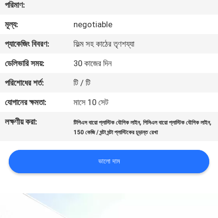
পরিমাণ:
নিয়ন্ত্রণ
মূল্য:
negotiable
যোগাযোগ
প্যাকেজিং বিবরণ:
ফিল্ম সহ কাঠের তৃণশয্যা
করুন
ডেলিভারি সময়:
30 কাজের দিন
পরিশোধের শর্ত:
টি / টি
খবর
যোগানের ক্ষমতা:
মাসে 10 সেট
কেস
লক্ষণীয় করা:
,
,
টিপিএস বায়ো প্লাস্টিক যৌগিক লাইন
পিসিএল বায়ো প্লাস্টিক যৌগিক লাইন
150 কেজি / ঘন্টা ঘন্টা প্লাস্টিকের চূড়ান্ত রেখা
সাইট
ভালো দাম
ম্যাপ
PRIVACY