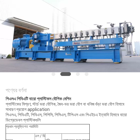
POLICY
পণ্যের বর্ণনা
পিএলএ পিবিএটি বায়ো প্লাস্টিকস যৌগিক মেশিন
প্লাস্টিকের মিশ্রণ, স্টার্চ ভরা যৌগিক, জৈব-ভর ভরা যৌগ বা খনিজ গুঁড়া ভরা যৌগ হিসাবে
সাধারণ প্রয়োগ application
পিএলএ, পিবিএটি, পিবিএস, পিপিসি, পিসিএল, টিপিএস এবং পিএইচএ ইত্যাদি হিসাবে বায়ো
ডিগ্রেডেবল প্লাস্টিকগুলি
প্রধান প্রযুক্তিগত পরামিতি
এল / ডি