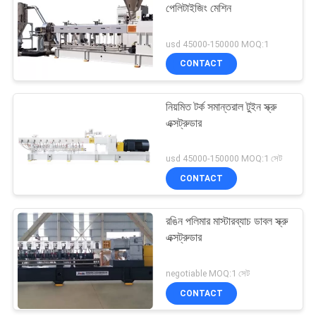
পেলিটাইজিং মেশিন
13
usd 45000-150000 MOQ:1
CONTACT
বর্জ্য প্লাস্টিকের পেষণকারী
নিয়মিত টর্ক সমান্তরাল টুইন স্ক্রু
এক্সট্রুডার
usd 45000-150000 MOQ:1 সেট
CONTACT
56
রঙিন পলিমার মাস্টারব্যাচ ডাবল স্ক্রু
শীট এক্সট্রুশন লাইন
এক্সট্রুডার
negotiable MOQ:1 সেট
CONTACT