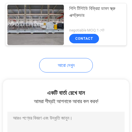
পিপি টিপিইউ বিক্রিয়া ডাবল স্ক্রু
18
এক্সট্রুডার
ছাঁচনির্মাণ মেশিন ব্লো
negotiable MOQ:1 সেট
CONTACT
আরো দেখুন
7
এক্সট্রুডার স্ক্রু এবং
একটি বার্তা রেখে যান
ব্যারেলস
আমরা শীঘ্রই আপনাকে আবার কল করব!